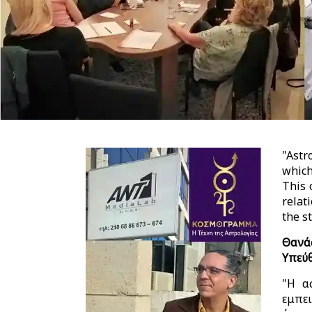
"Astr
which
This 
relat
the s
Θανά
Υπεύ
"Η α
εμπει