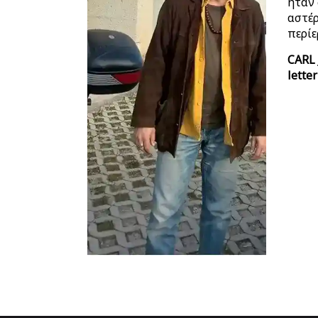
ήταν 
αστέρ
περίε
CARL
letter