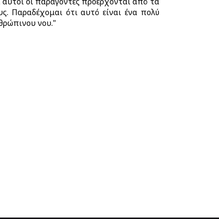
ι αυτοί οι παράγοντες προέρχονται από τα
υς. Παραδέχομαι ότι αυτό είναι ένα πολύ
νθρώπινου νου."